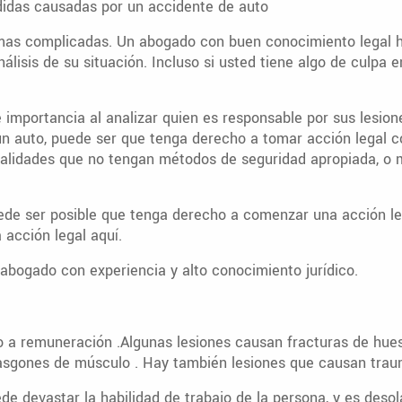
didas causadas por un accidente de auto
mas complicadas. Un abogado con buen conocimiento legal h
álisis de su situación. Incluso si usted tiene algo de culpa 
importancia al analizar quien es responsable por sus lesione
un auto, puede ser que tenga derecho a tomar acción legal co
palidades que no tengan métodos de seguridad apropiada, o 
uede ser posible que tenga derecho a comenzar una acción le
acción legal aquí.
abogado con experiencia y alto conocimiento jurídico.
 a remuneración .Algunas lesiones causan fracturas de hues
 rasgones de músculo . Hay también lesiones que causan trau
de devastar la habilidad de trabajo de la persona, y es desol