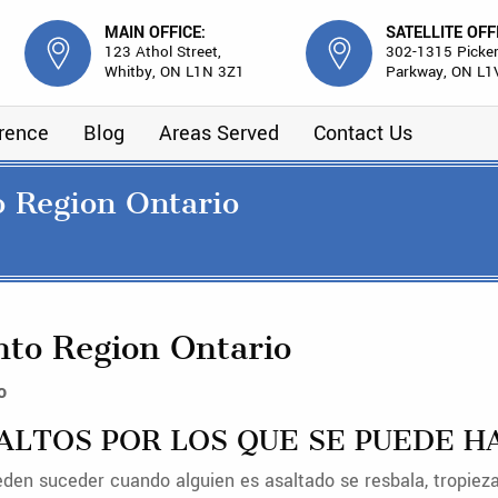
MAIN OFFICE:
SATELLITE OFF
123 Athol Street,
302-1315 Picker
Whitby, ON L1N 3Z1
Parkway, ON L1
erence
Blog
Areas Served
Contact Us
o Region Ontario
nto Region Ontario
o
SALTOS POR LOS QUE SE PUEDE 
en suceder cuando alguien es asaltado se resbala, tropiez