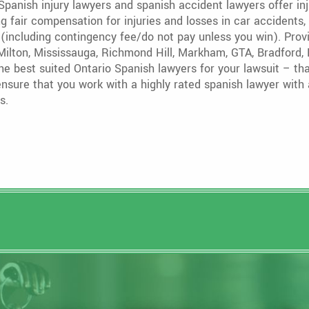
panish injury lawyers and spanish accident lawyers offer in
fair compensation for injuries and losses in car accidents, sl
s (including contingency fee/do not pay unless you win). Pro
, Milton, Mississauga, Richmond Hill, Markham, GTA, Bradford
he best suited Ontario Spanish lawyers for your lawsuit – tha
nsure that you work with a highly rated spanish lawyer with 
s.